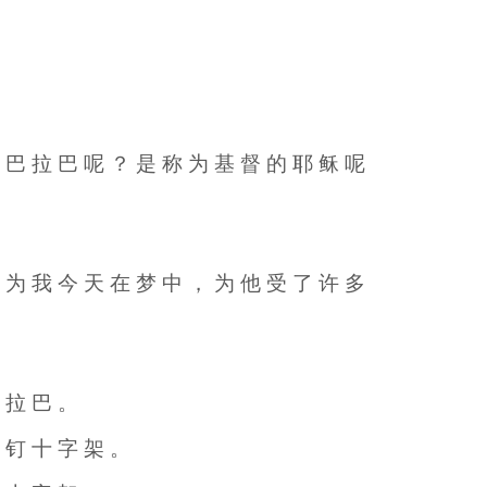
是 巴 拉 巴 呢 ？ 是 称 为 基 督 的 耶 稣 呢
因 为 我 今 天 在 梦 中 ， 为 他 受 了 许 多
巴 拉 巴 。
他 钉 十 字 架 。