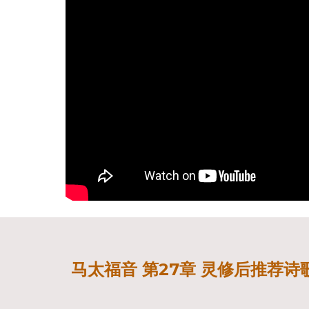
马
福音 第27章 灵修后推荐诗歌
太