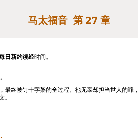
第 2
7
章
马太福音
每日新约读经
时间。
章。
，最终被钉十字架的全过程。祂无辜却担当世人的罪
经文。