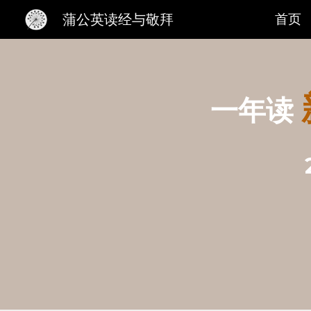
蒲公英读经与敬拜
首页
Sk
一年读