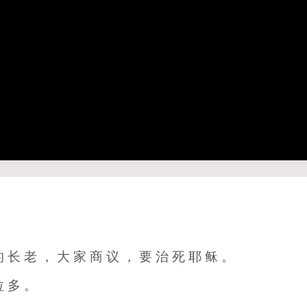
的 长 老 ， 大 家 商 议 ， 要 治 死 耶 稣 。
拉 多 。