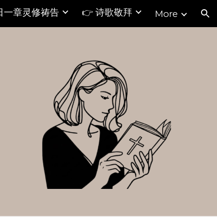
每日一章灵修祷告
👉 诗歌敬拜
More
ion