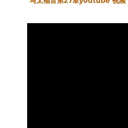
马
福音第2
7
章youtube 视频
太