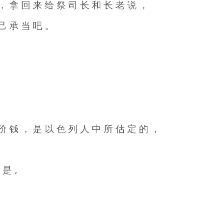
 ， 拿 回 来 给 祭 司 长 和 长 老 说 ，
 己 承 当 吧 。
 价 钱 ， 是 以 色 列 人 中 所 估 定 的 ，
的 是 。