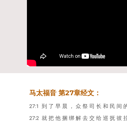
马
福音 第
27
章经文：
太
27:1 到 了 早 晨 ， 众 祭 司 长 和 民 间 
27:2 就 把 他 捆 绑 解 去 交 给 巡 抚 彼 